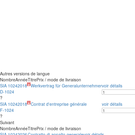
Autres versions de langue
Nombre
Année
Titre
Prix / mode de livraison
SIA 1024
2018
Werkvertrag für Generalunternehmer
voir détails
D-1024
?
SIA 1024
2018
Contrat d'entreprise générale
voir détails
F-1024
?
Suivant
Nombre
Année
Titre
Prix / mode de livraison
SIA 1024
2026
Contratto di appalto generale
voir détails