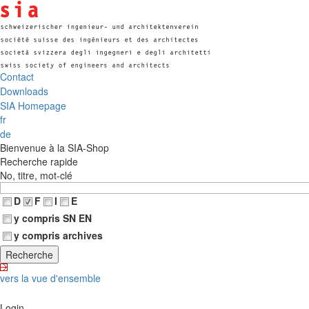
Contact
Downloads
SIA Homepage
fr
de
Bienvenue à la SIA-Shop
Recherche rapide
No, titre, mot-clé
D
F
I
E
y compris SN EN
y compris archives
vers la vue d'ensemble
Login