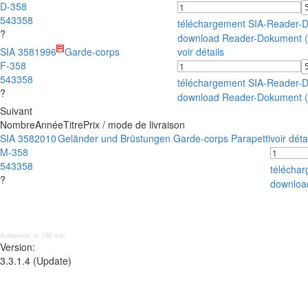
D-358
543358
téléchargement SIA-Reader-
?
download Reader-Dokument 
SIA 358
1996
Garde-corps
voir détails
F-358
543358
téléchargement SIA-Reader-
?
download Reader-Dokument 
Suivant
Nombre
Année
Titre
Prix / mode de livraison
SIA 358
2010
Geländer und Brüstungen Garde-corps Parapetti
voir déta
M-358
543358
télécha
?
downloa
Aufbereitet in: 192 ms;
Version:
3.3.1.4 (Update)