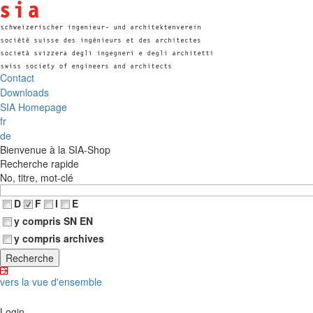
Contact
Downloads
SIA Homepage
fr
de
Bienvenue à la SIA-Shop
Recherche rapide
No, titre, mot-clé
D
F
I
E
y compris SN EN
y compris archives
vers la vue d'ensemble
Login