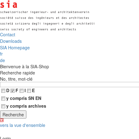
Contact
Downloads
SIA Homepage
fr
de
Bienvenue à la SIA-Shop
Recherche rapide
No, titre, mot-clé
D
F
I
E
y compris SN EN
y compris archives
vers la vue d'ensemble
Login