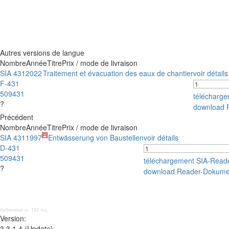
Autres versions de langue
Nombre
Année
Titre
Prix / mode de livraison
SIA 431
2022
Traitement et évacuation des eaux de chantier
voir détails
F-431
509431
télécharg
?
download 
Précédent
Nombre
Année
Titre
Prix / mode de livraison
SIA 431
1997
Entwässerung von Baustellen
voir détails
D-431
509431
téléchargement SIA-Read
?
download Reader-Dokume
Aufbereitet in: 197 ms;
Version:
3.3.1.4 (Update)