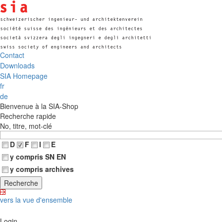
Contact
Downloads
SIA Homepage
fr
de
Bienvenue à la SIA-Shop
Recherche rapide
No, titre, mot-clé
D
F
I
E
y compris SN EN
y compris archives
vers la vue d'ensemble
Login