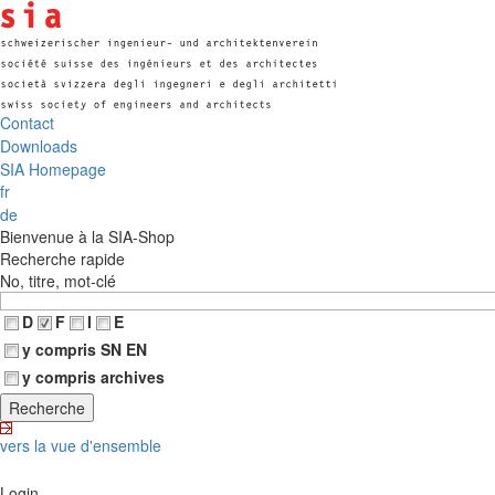
Contact
Downloads
SIA Homepage
fr
de
Bienvenue à la SIA-Shop
Recherche rapide
No, titre, mot-clé
D
F
I
E
y compris SN EN
y compris archives
vers la vue d'ensemble
Login