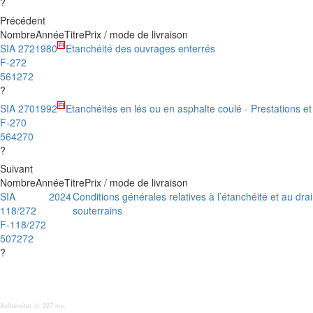
?
Précédent
Nombre
Année
Titre
Prix / mode de livraison
SIA 272
1980
Etanchéité des ouvrages enterrés
F-272
561272
?
SIA 270
1992
Etanchéités en lés ou en asphalte coulé - Prestations 
F-270
564270
?
Suivant
Nombre
Année
Titre
Prix / mode de livraison
SIA
2024
Conditions générales relatives à l’étanchéité et au dr
118/272
souterrains
F-118/272
507272
?
Aufbereitet in: 227 ms;