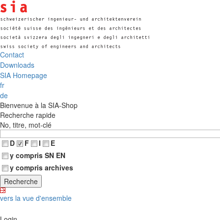
Contact
Downloads
SIA Homepage
fr
de
Bienvenue à la SIA-Shop
Recherche rapide
No, titre, mot-clé
D
F
I
E
y compris SN EN
y compris archives
vers la vue d'ensemble
Login