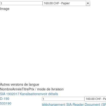
Image
Autres versions de langue
Nombre
Année
Titre
Prix / mode de livraison
SIA 190
2017
Kanalisationen
voir détails
D-190
533190
téléchargement SIA-Reader-Document (S