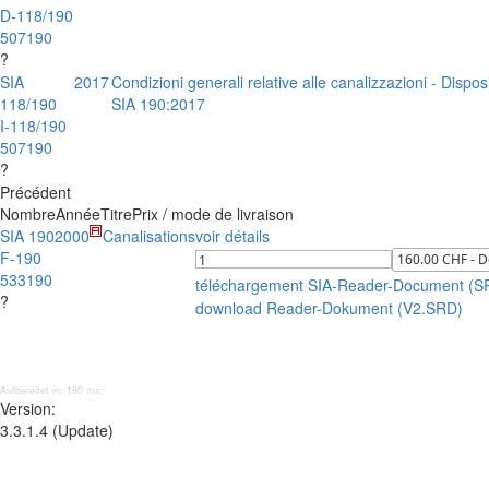
D-118/190
507190
?
SIA
2017
Condizioni generali relative alle canalizzazioni - Dispos
118/190
SIA 190:2017
I-118/190
507190
?
Précédent
Nombre
Année
Titre
Prix / mode de livraison
SIA 190
2000
Canalisations
voir détails
F-190
533190
téléchargement SIA-Reader-Document (S
?
download Reader-Dokument (V2.SRD)
Aufbereitet in: 180 ms;
Version:
3.3.1.4 (Update)