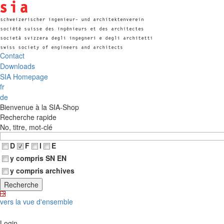
Contact
Downloads
SIA Homepage
fr
de
Bienvenue à la SIA-Shop
Recherche rapide
No, titre, mot-clé
D
F
I
E
y compris SN EN
y compris archives
vers la vue d'ensemble
Login