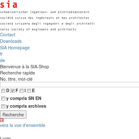
Contact
Downloads
SIA Homepage
fr
de
Bienvenue à la SIA-Shop
Recherche rapide
No, titre, mot-clé
D
F
I
E
y compris SN EN
y compris archives
vers la vue d'ensemble
Login