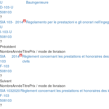
U
Bauingenieure
D-103-U
508103
?
SIA 103-
2014
Regolamento per le prestazioni e gli onorari nell’ingeg
U
I-103-U
508103
?
Précédent
Nombre
Année
Titre
Prix / mode de livraison
SIA
2014
Règlement concernant les prestations et honoraires des
103
civils
F-103
508103
?
Suivant
Nombre
Année
Titre
Prix / mode de livraison
SIA 103
2020
Règlement concernant les prestations et honoraires des in
F-103
508103
?