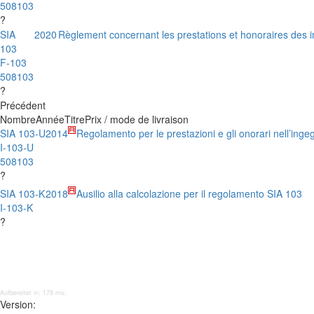
508103
?
SIA
2020
Règlement concernant les prestations et honoraires des in
103
F-103
508103
?
Précédent
Nombre
Année
Titre
Prix / mode de livraison
SIA 103-U
2014
Regolamento per le prestazioni e gli onorari nell’ingeg
I-103-U
508103
?
SIA 103-K
2018
Ausilio alla calcolazione per il regolamento SIA 103
I-103-K
?
Aufbereitet in: 179 ms;
Version: