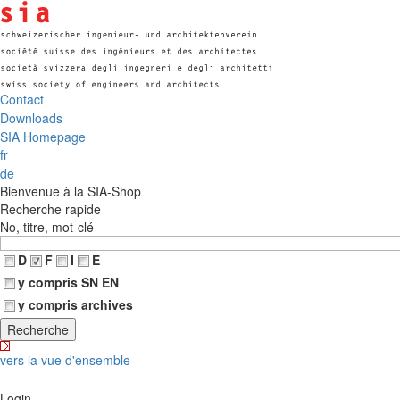
Contact
Downloads
SIA Homepage
fr
de
Bienvenue à la SIA-Shop
Recherche rapide
No, titre, mot-clé
D
F
I
E
y compris SN EN
y compris archives
vers la vue d'ensemble
Login