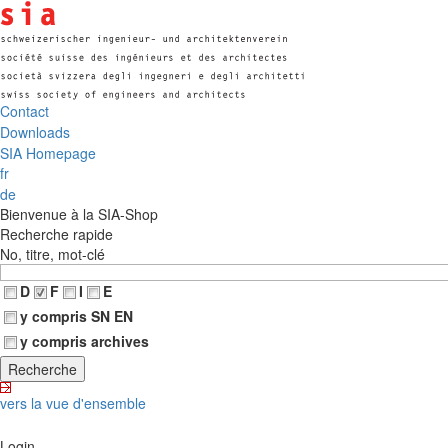
Contact
Downloads
SIA Homepage
fr
de
Bienvenue à la SIA-Shop
Recherche rapide
No, titre, mot-clé
D
F
I
E
y compris SN EN
y compris archives
vers la vue d'ensemble
Login