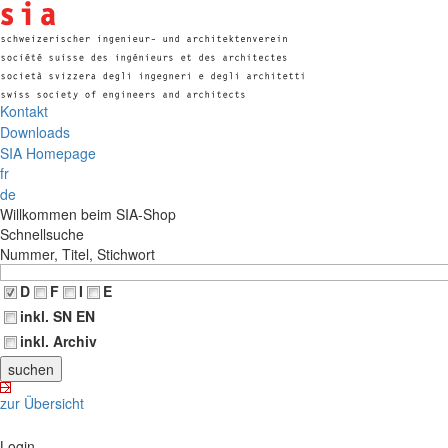
Kontakt
Downloads
SIA Homepage
fr
de
Willkommen beim SIA-Shop
Schnellsuche
Nummer, Titel, Stichwort
D
F
I
E
inkl. SN EN
inkl. Archiv
zur Übersicht
Login