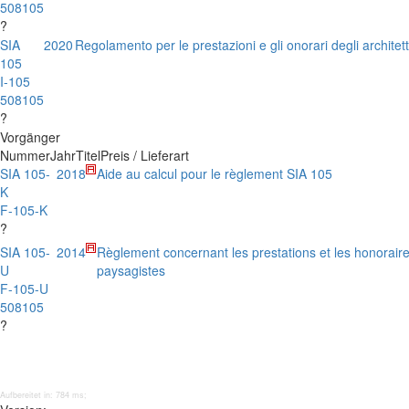
508105
?
SIA
2020
Regolamento per le prestazioni e gli onorari degli architet
105
I-105
508105
?
Vorgänger
Nummer
Jahr
Titel
Preis / Lieferart
SIA 105-
2018
Aide au calcul pour le règlement SIA 105
K
F-105-K
?
SIA 105-
2014
Règlement concernant les prestations et les honoraire
U
paysagistes
F-105-U
508105
?
Aufbereitet in: 784 ms;