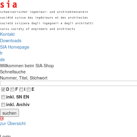
Kontakt
Downloads
SIA Homepage
fr
de
Willkommen beim SIA-Shop
Schnellsuche
Nummer, Titel, Stichwort
D
F
I
E
inkl. SN EN
inkl. Archiv
zur Übersicht
Login