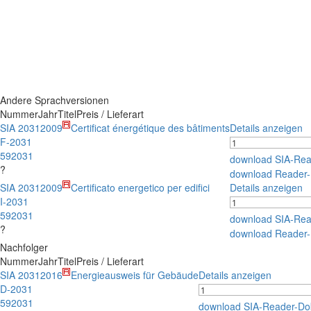
Andere Sprachversionen
Nummer
Jahr
Titel
Preis / Lieferart
SIA 2031
2009
Certificat énergétique des bâtiments
Details anzeigen
F-2031
592031
download SIA-Re
?
download Reader
SIA 2031
2009
Certificato energetico per edifici
Details anzeigen
I-2031
592031
download SIA-Re
?
download Reader
Nachfolger
Nummer
Jahr
Titel
Preis / Lieferart
SIA 2031
2016
Energieausweis für Gebäude
Details anzeigen
D-2031
592031
download SIA-Reader-D