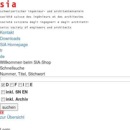
Kontakt
Downloads
SIA Homepage
fr
de
Willkommen beim SIA-Shop
Schnellsuche
Nummer, Titel, Stichwort
D
F
I
E
inkl. SN EN
inkl. Archiv
zur Übersicht
Login