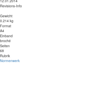
12.01.2014
Revisions-Info
Gewicht
0.214 kg
Format
A4
Einband
broché
Seiten
68
Rubrik
Normenwerk