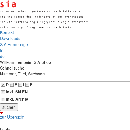
Kontakt
Downloads
SIA Homepage
fr
de
Willkommen beim SIA-Shop
Schnellsuche
Nummer, Titel, Stichwort
D
F
I
E
inkl. SN EN
inkl. Archiv
zur Übersicht
Login