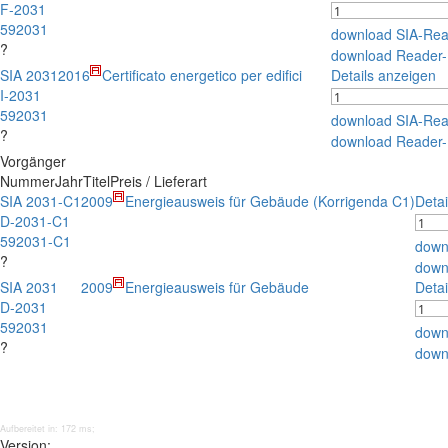
F-2031
592031
download SIA-Re
?
download Reader
SIA 2031
2016
Certificato energetico per edifici
Details anzeigen
I-2031
592031
download SIA-Re
?
download Reader
Vorgänger
Nummer
Jahr
Titel
Preis / Lieferart
SIA 2031-C1
2009
Energieausweis für Gebäude (Korrigenda C1)
Detai
D-2031-C1
592031-C1
down
?
down
SIA 2031
2009
Energieausweis für Gebäude
Detai
D-2031
592031
down
?
down
Aufbereitet in: 172 ms;
Version: