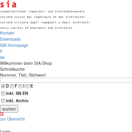
Kontakt
Downloads
SIA Homepage
fr
de
Willkommen beim SIA-Shop
Schnellsuche
Nummer, Titel, Stichwort
D
F
I
E
inkl. SN EN
inkl. Archiv
zur Übersicht
Login