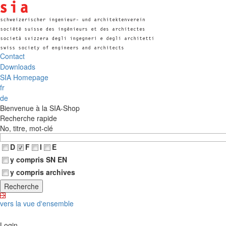
Contact
Downloads
SIA Homepage
fr
de
Bienvenue à la SIA-Shop
Recherche rapide
No, titre, mot-clé
D
F
I
E
y compris SN EN
y compris archives
vers la vue d'ensemble
Login