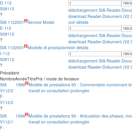
D-112
508112
téléchargement SIA-Reader-Doc
?
download Reader-Dokument (V2.
SIA 112
2001
Service Model
voir détails
E-112
508112
téléchargement SIA-Reader-Doc
?
download Reader-Dokument (V2.
SIA 112
2001
Modello di prestazioni
voir détails
I-112
508112
téléchargement SIA-Reader-Doc
?
download Reader-Dokument (V2.
Précédent
Nombre
Année
Titre
Prix / mode de livraison
SIA
1996
Modèle de prestations 95 - Commentaire concernant le
V112/2
travail en consultation prolongée
F-
V112/2
?
SIA
1996
Modèle de prestations 95 - Articulation des phases, m
V112/1
travail en consultation prolongée
F-