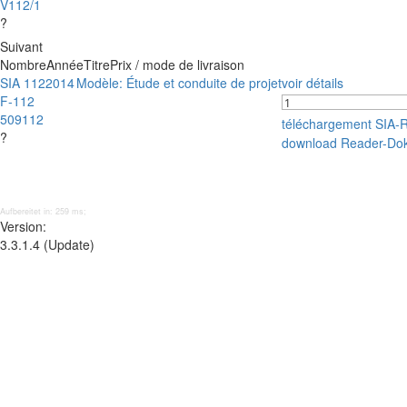
V112/1
?
Suivant
Nombre
Année
Titre
Prix / mode de livraison
SIA 112
2014
Modèle: Étude et conduite de projet
voir détails
F-112
509112
téléchargement SIA-
?
download Reader-Do
Aufbereitet in: 259 ms;
Version:
3.3.1.4 (Update)