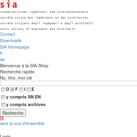
Contact
Downloads
SIA Homepage
fr
de
Bienvenue à la SIA-Shop
Recherche rapide
No, titre, mot-clé
D
F
I
E
y compris SN EN
y compris archives
vers la vue d'ensemble
Login