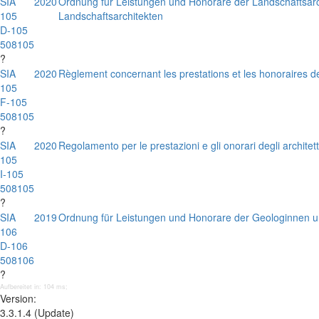
SIA
2020
Ordnung für Leistungen und Honorare der Landschaftsarc
105
Landschaftsarchitekten
D-105
508105
?
SIA
2020
Règlement concernant les prestations et les honoraires d
105
F-105
508105
?
SIA
2020
Regolamento per le prestazioni e gli onorari degli architet
105
I-105
508105
?
SIA
2019
Ordnung für Leistungen und Honorare der Geologinnen 
106
D-106
508106
?
Aufbereitet in: 104 ms;
Version:
3.3.1.4 (Update)