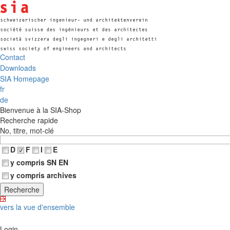
Contact
Downloads
SIA Homepage
fr
de
Bienvenue à la SIA-Shop
Recherche rapide
No, titre, mot-clé
D
F
I
E
y compris SN EN
y compris archives
vers la vue d'ensemble
Login