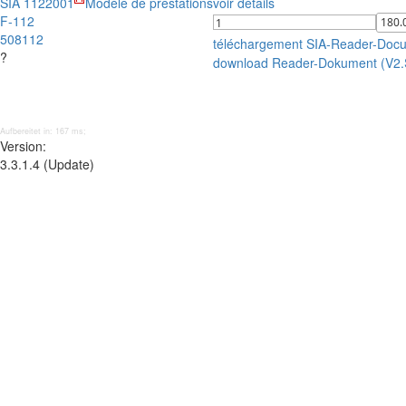
SIA 112
2001
Modèle de prestations
voir détails
F-112
508112
téléchargement SIA-Reader-Doc
?
download Reader-Dokument (V2
Aufbereitet in: 167 ms;
Version:
3.3.1.4 (Update)