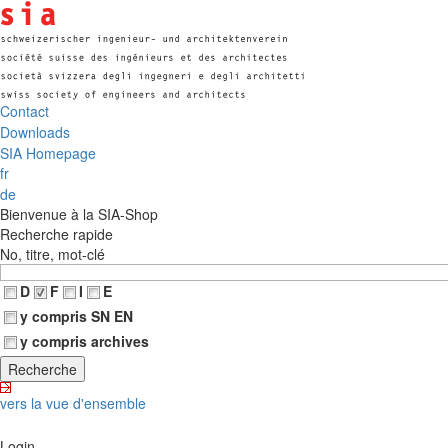
Contact
Downloads
SIA Homepage
fr
de
Bienvenue à la SIA-Shop
Recherche rapide
No, titre, mot-clé
D
F
I
E
y compris SN EN
y compris archives
vers la vue d'ensemble
Login