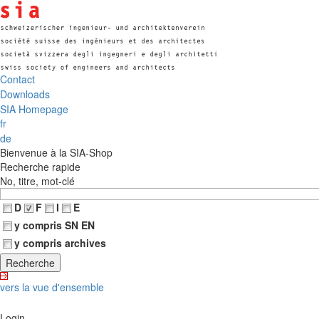
Contact
Downloads
SIA Homepage
fr
de
Bienvenue à la SIA-Shop
Recherche rapide
No, titre, mot-clé
D
F
I
E
y compris SN EN
y compris archives
vers la vue d'ensemble
Login