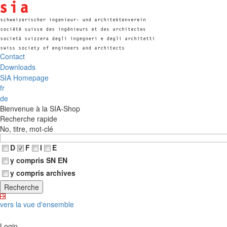
Contact
Downloads
SIA Homepage
fr
de
Bienvenue à la SIA-Shop
Recherche rapide
No, titre, mot-clé
D
F
I
E
y compris SN EN
y compris archives
vers la vue d'ensemble
Login