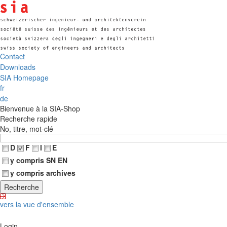
Contact
Downloads
SIA Homepage
fr
de
Bienvenue à la SIA-Shop
Recherche rapide
No, titre, mot-clé
D
F
I
E
y compris SN EN
y compris archives
vers la vue d'ensemble
Login