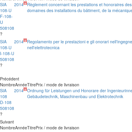
SIA
2014
Règlement concernant les prestations et honoraires des 
108-U
domaines des installations du bâtiment, de la mécanique
F-108-
U
508108
?
SIA
2014
Regolamento per le prestazioni e gli onorari nell'ingegner
108-U
nell'elettrotecnica
I-108-U
508108
?
Précédent
Nombre
Année
Titre
Prix / mode de livraison
SIA
2014
Ordnung für Leistungen und Honorare der Ingenieurinn
108
Gebäudetechnik, Maschinenbau und Elektrotechnik
D-108
508108
?
Suivant
Nombre
Année
Titre
Prix / mode de livraison