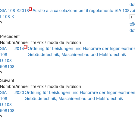
do
SIA 108-K
2018
Ausilio alla calcolazione per il regolamento SIA 108
voi
I-108-K
?
té
do
Précédent
Nombre
Année
Titre
Prix / mode de livraison
SIA
2014
Ordnung für Leistungen und Honorare der Ingenieurinn
108
Gebäudetechnik, Maschinenbau und Elektrotechnik
D-108
508108
?
Suivant
Nombre
Année
Titre
Prix / mode de livraison
SIA
2020
Ordnung für Leistungen und Honorare der Ingenieurinnen
108
Gebäudetechnik, Maschinenbau und Elektrotechnik
D-108
508108
?