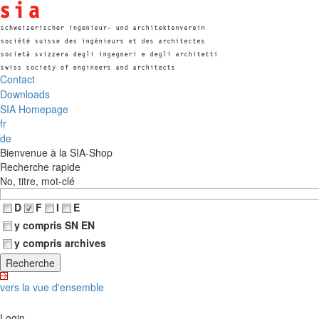
Contact
Downloads
SIA Homepage
fr
de
Bienvenue à la SIA-Shop
Recherche rapide
No, titre, mot-clé
D
F
I
E
y compris SN EN
y compris archives
vers la vue d'ensemble
Login