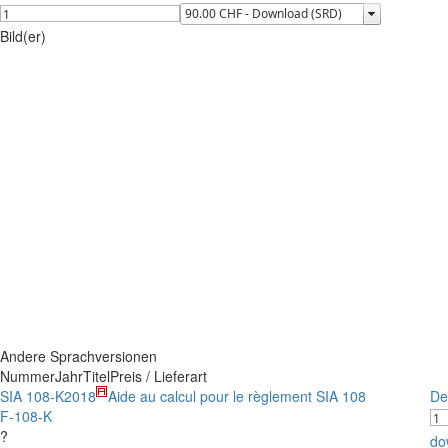
Bild(er)
Andere Sprachversionen
Nummer
Jahr
Titel
Preis / Lieferart
SIA 108-K
2018
Aide au calcul pour le règlement SIA 108
De
F-108-K
?
do