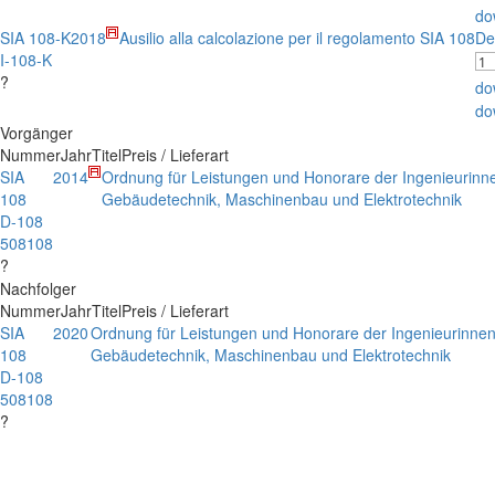
do
SIA 108-K
2018
Ausilio alla calcolazione per il regolamento SIA 108
De
I-108-K
?
do
do
Vorgänger
Nummer
Jahr
Titel
Preis / Lieferart
SIA
2014
Ordnung für Leistungen und Honorare der Ingenieurinn
108
Gebäudetechnik, Maschinenbau und Elektrotechnik
D-108
508108
?
Nachfolger
Nummer
Jahr
Titel
Preis / Lieferart
SIA
2020
Ordnung für Leistungen und Honorare der Ingenieurinnen
108
Gebäudetechnik, Maschinenbau und Elektrotechnik
D-108
508108
?