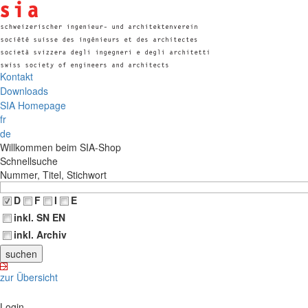
Kontakt
Downloads
SIA Homepage
fr
de
Willkommen beim SIA-Shop
Schnellsuche
Nummer, Titel, Stichwort
D
F
I
E
inkl. SN EN
inkl. Archiv
zur Übersicht
Login