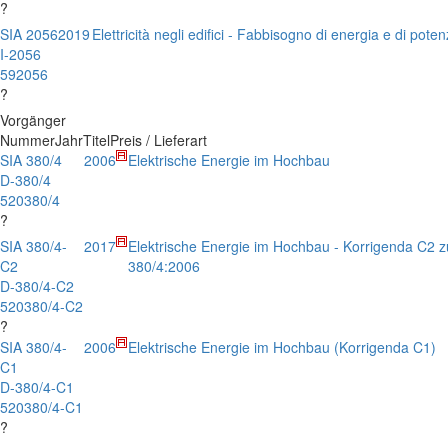
?
SIA 2056
2019
Elettricità negli edifici - Fabbisogno di energia e di pote
I-2056
592056
?
Vorgänger
Nummer
Jahr
Titel
Preis / Lieferart
SIA 380/4
2006
Elektrische Energie im Hochbau
D-380/4
520380/4
?
SIA 380/4-
2017
Elektrische Energie im Hochbau - Korrigenda C2 
C2
380/4:2006
D-380/4-C2
520380/4-C2
?
SIA 380/4-
2006
Elektrische Energie im Hochbau (Korrigenda C1)
C1
D-380/4-C1
520380/4-C1
?