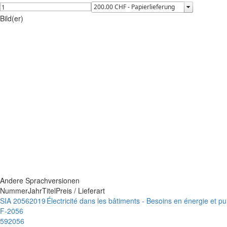
Bild(er)
Andere Sprachversionen
Nummer
Jahr
Titel
Preis / Lieferart
SIA 2056
2019
Électricité dans les bâtiments - Besoins en énergie et p
F-2056
592056