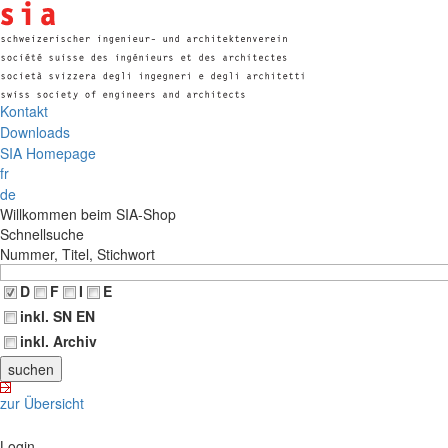
Kontakt
Downloads
SIA Homepage
fr
de
Willkommen beim SIA-Shop
Schnellsuche
Nummer, Titel, Stichwort
D
F
I
E
inkl. SN EN
inkl. Archiv
zur Übersicht
Login