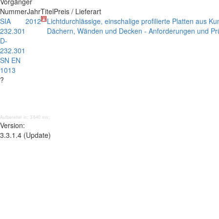
Vorgänger
Nummer
Jahr
Titel
Preis / Lieferart
SIA
2012
Lichtdurchlässige, einschalige profilierte Platten aus
232.301
Dächern, Wänden und Decken - Anforderungen und Prü
D-
232.301
SN EN
1013
?
Aufbereitet in: 3’640 ms;
Version:
3.3.1.4 (Update)