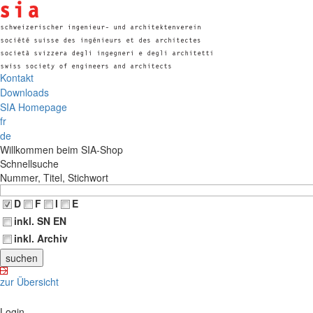
Kontakt
Downloads
SIA Homepage
fr
de
Willkommen beim SIA-Shop
Schnellsuche
Nummer, Titel, Stichwort
D
F
I
E
inkl. SN EN
inkl. Archiv
zur Übersicht
Login