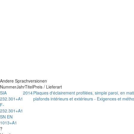
Andere Sprachversionen
Nummer
Jahr
Titel
Preis / Lieferart
SIA
2014
Plaques d'éclairement profilées, simple paroi, en mati
232.301+A1
plafonds intérieurs et extérieurs - Exigences et méth
F-
232.301+A1
SN EN
1013+A1
?