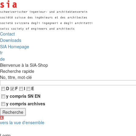
Contact
Downloads
SIA Homepage
fr
de
Bienvenue à la SIA-Shop
Recherche rapide
No, titre, mot-clé
D
F
I
E
y compris SN EN
y compris archives
vers la vue d'ensemble
Login