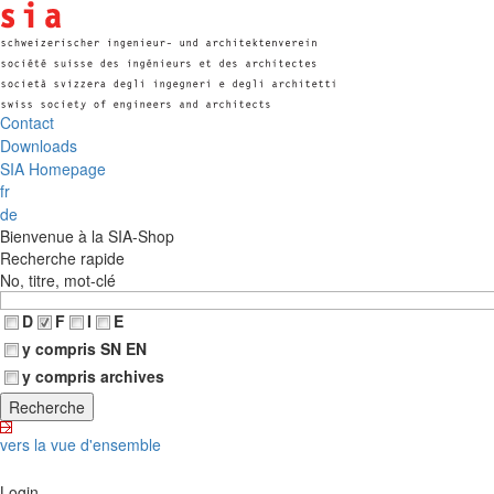
Contact
Downloads
SIA Homepage
fr
de
Bienvenue à la SIA-Shop
Recherche rapide
No, titre, mot-clé
D
F
I
E
y compris SN EN
y compris archives
vers la vue d'ensemble
Login