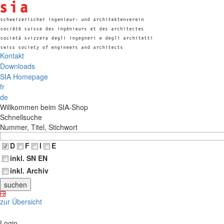
Kontakt
Downloads
SIA Homepage
fr
de
Willkommen beim SIA-Shop
Schnellsuche
Nummer, Titel, Stichwort
D
F
I
E
inkl. SN EN
inkl. Archiv
zur Übersicht
Login