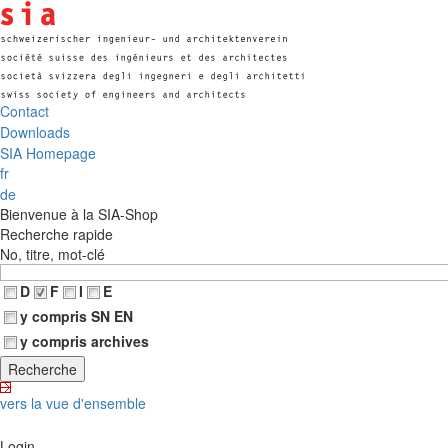
Contact
Downloads
SIA Homepage
fr
de
Bienvenue à la SIA-Shop
Recherche rapide
No, titre, mot-clé
D
F
I
E
y compris SN EN
y compris archives
vers la vue d'ensemble
Login