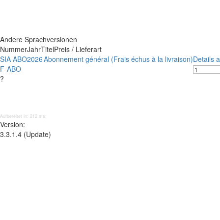
Andere Sprachversionen
Nummer
Jahr
Titel
Preis / Lieferart
SIA ABO
2026
Abonnement général (Frais échus à la livraison)
Details 
F-ABO
?
Aufbereitet in: 212 ms;
Version:
3.3.1.4 (Update)