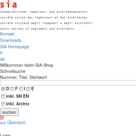
Kontakt
Downloads
SIA Homepage
fr
de
Willkommen beim SIA-Shop
Schnellsuche
Nummer, Titel, Stichwort
D
F
I
E
inkl. SN EN
inkl. Archiv
zur Übersicht
Login