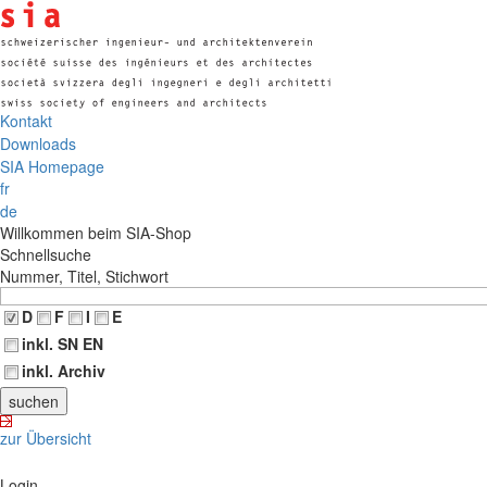
Kontakt
Downloads
SIA Homepage
fr
de
Willkommen beim SIA-Shop
Schnellsuche
Nummer, Titel, Stichwort
D
F
I
E
inkl. SN EN
inkl. Archiv
zur Übersicht
Login