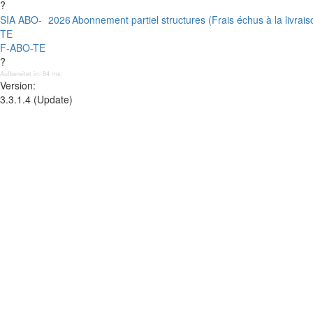
?
SIA ABO-
2026
Abonnement partiel structures (Frais échus à la livrais
TE
F-ABO-TE
?
Aufbereitet in: 84 ms;
Version:
3.3.1.4 (Update)