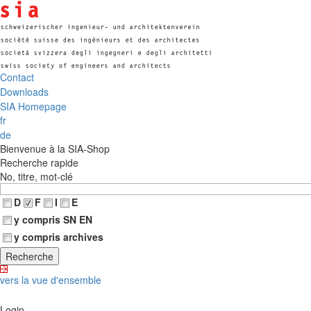
Contact
Downloads
SIA Homepage
fr
de
Bienvenue à la SIA-Shop
Recherche rapide
No, titre, mot-clé
D
F
I
E
y compris SN EN
y compris archives
vers la vue d'ensemble
Login