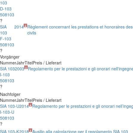
103
D-103
508103
?
SIA
2014
Règlement concernant les prestations et honoraires des
103
civils
F-103
508103
?
Vorgänger
Nummer
Jahr
Titel
Preis / Lieferart
SIA 103
2003
Regolamento per le prestazioni e gli onorari nell'ingegner
I-103
508103
?
Nachfolger
Nummer
Jahr
Titel
Preis / Lieferart
SIA 103-U
2014
Regolamento per le prestazioni e gli onorari nell’ingeg
I-103-U
508103
?
SIA 103-K
2018
Ausilio alla calcolazione per il regolamento SIA 103