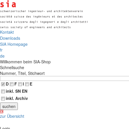
Kontakt
Downloads
SIA Homepage
fr
de
Willkommen beim SIA-Shop
Schnellsuche
Nummer, Titel, Stichwort
D
F
I
E
inkl. SN EN
inkl. Archiv
zur Übersicht
Login