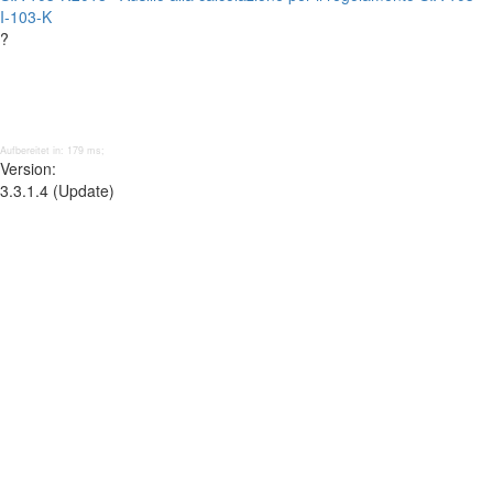
I-103-K
?
Aufbereitet in: 179 ms;
Version:
3.3.1.4 (Update)