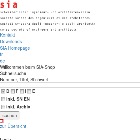
Kontakt
Downloads
SIA Homepage
fr
de
Willkommen beim SIA-Shop
Schnellsuche
Nummer, Titel, Stichwort
D
F
I
E
inkl. SN EN
inkl. Archiv
zur Übersicht
Login