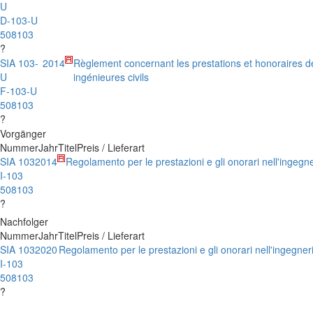
U
D-103-U
508103
?
SIA 103-
2014
Règlement concernant les prestations et honoraires d
U
ingénieures civils
F-103-U
508103
?
Vorgänger
Nummer
Jahr
Titel
Preis / Lieferart
SIA 103
2014
Regolamento per le prestazioni e gli onorari nell'ingegner
I-103
508103
?
Nachfolger
Nummer
Jahr
Titel
Preis / Lieferart
SIA 103
2020
Regolamento per le prestazioni e gli onorari nell'ingegneri
I-103
508103
?