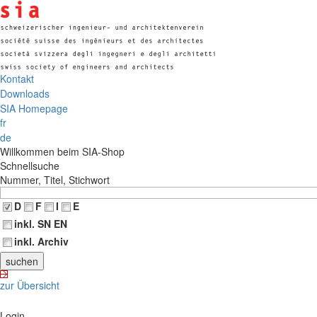
Kontakt
Downloads
SIA Homepage
fr
de
Willkommen beim SIA-Shop
Schnellsuche
Nummer, Titel, Stichwort
D
F
I
E
inkl. SN EN
inkl. Archiv
zur Übersicht
Login