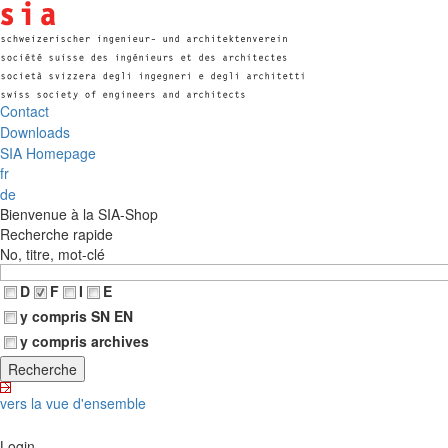
Contact
Downloads
SIA Homepage
fr
de
Bienvenue à la SIA-Shop
Recherche rapide
No, titre, mot-clé
D
F
I
E
y compris SN EN
y compris archives
vers la vue d'ensemble
Login