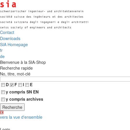
Contact
Downloads
SIA Homepage
fr
de
Bienvenue à la SIA-Shop
Recherche rapide
No, titre, mot-clé
D
F
I
E
y compris SN EN
y compris archives
vers la vue d'ensemble
Login