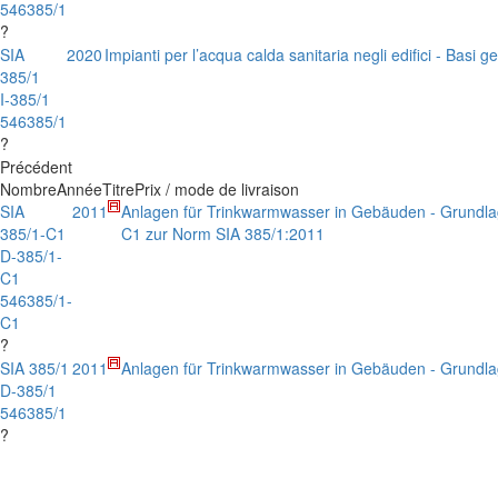
546385/1
?
SIA
2020
Impianti per l’acqua calda sanitaria negli edifici - Basi ge
385/1
I-385/1
546385/1
?
Précédent
Nombre
Année
Titre
Prix / mode de livraison
SIA
2011
Anlagen für Trinkwarmwasser in Gebäuden - Grundla
385/1-C1
C1 zur Norm SIA 385/1:2011
D-385/1-
C1
546385/1-
C1
?
SIA 385/1
2011
Anlagen für Trinkwarmwasser in Gebäuden - Grundl
D-385/1
546385/1
?