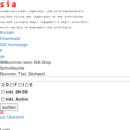
Kontakt
Downloads
SIA Homepage
fr
de
Willkommen beim SIA-Shop
Schnellsuche
Nummer, Titel, Stichwort
D
F
I
E
inkl. SN EN
inkl. Archiv
zur Übersicht
Login