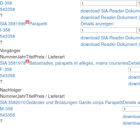
D-358
543358
download SIA-Reader-Dokum
?
download Reader-Dokument 
SIA 358
1996
Parapetti
Details anzeigen
I-358
543358
download SIA-Reader-Dokum
?
download Reader-Dokument 
Vorgänger
Nummer
Jahr
Titel
Preis / Lieferart
SIA 358
1978
Balustrades, parapets et allèges, mains courantes
Detai
F-358
543358
downl
?
down
Nachfolger
Nummer
Jahr
Titel
Preis / Lieferart
SIA 358
2010
Geländer und Brüstungen Garde-corps Parapetti
Details 
M-358
543358
downloa
?
downloa