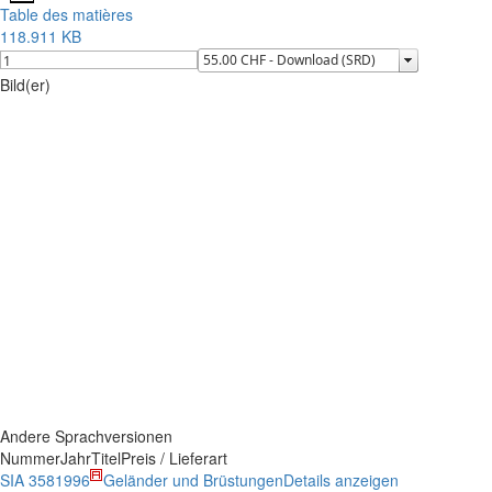
Table des matières
118.911 KB
Bild(er)
Andere Sprachversionen
Nummer
Jahr
Titel
Preis / Lieferart
SIA 358
1996
Geländer und Brüstungen
Details anzeigen