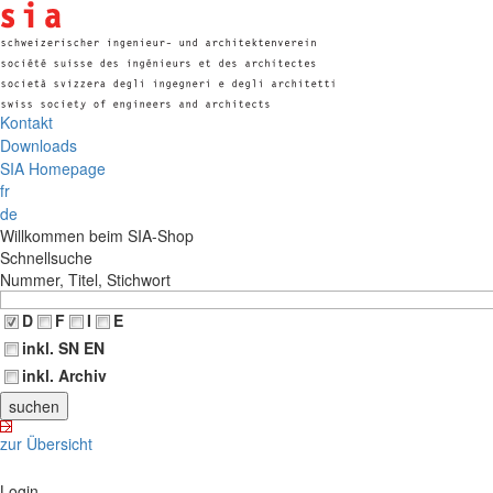
Kontakt
Downloads
SIA Homepage
fr
de
Willkommen beim SIA-Shop
Schnellsuche
Nummer, Titel, Stichwort
D
F
I
E
inkl. SN EN
inkl. Archiv
zur Übersicht
Login