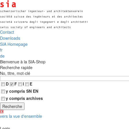
Contact
Downloads
SIA Homepage
fr
de
Bienvenue à la SIA-Shop
Recherche rapide
No, titre, mot-clé
D
F
I
E
y compris SN EN
y compris archives
vers la vue d'ensemble
Login