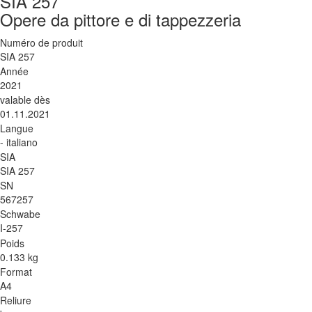
SIA 257
Opere da pittore e di tappezzeria
Numéro de produit
SIA 257
Année
2021
valable dès
01.11.2021
Langue
- italiano
SIA
SIA 257
SN
567257
Schwabe
I-257
Poids
0.133 kg
Format
A4
Reliure