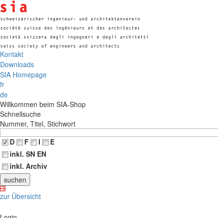
Kontakt
Downloads
SIA Homepage
fr
de
Willkommen beim SIA-Shop
Schnellsuche
Nummer, Titel, Stichwort
D
F
I
E
inkl. SN EN
inkl. Archiv
zur Übersicht
Login