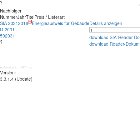
?
Nachfolger
Nummer
Jahr
Titel
Preis / Lieferart
SIA 2031
2016
Energieausweis für Gebäude
Details anzeigen
D-2031
592031
download SIA-Reader-D
?
download Reader-Dokum
Aufbereitet in: 1’637 ms;
Version:
3.3.1.4 (Update)