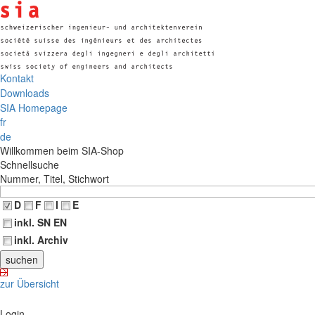
Kontakt
Downloads
SIA Homepage
fr
de
Willkommen beim SIA-Shop
Schnellsuche
Nummer, Titel, Stichwort
D
F
I
E
inkl. SN EN
inkl. Archiv
zur Übersicht
Login