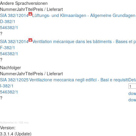
Andere Sprachversionen
Nummer
Jahr
Titel
Preis / Lieferart
SIA 382/1
2014
Lüftungs- und Klimaanlagen - Allgemeine Grundlage
D-382/1
546382/1
?
SIA 382/1
2014
Ventilation mécanique dans les bâtiments - Bases et 
F-382/1
546382/1
?
Nachfolger
Nummer
Jahr
Titel
Preis / Lieferart
SIA 382/1
2025
Ventilazione meccanica negli edifici - Basi e requisiti
Det
I-382/1
546382/1
dow
?
dow
Aufbereitet in: 153 ms;
Version:
3.3.1.4 (Update)