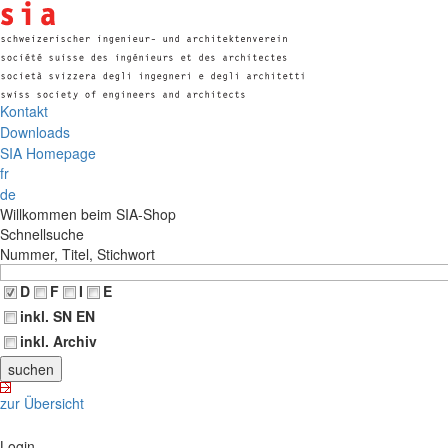
Kontakt
Downloads
SIA Homepage
fr
de
Willkommen beim SIA-Shop
Schnellsuche
Nummer, Titel, Stichwort
D
F
I
E
inkl. SN EN
inkl. Archiv
zur Übersicht
Login