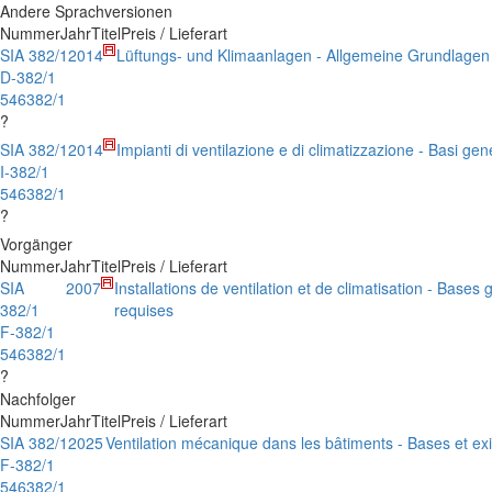
Andere Sprachversionen
Nummer
Jahr
Titel
Preis / Lieferart
SIA 382/1
2014
Lüftungs- und Klimaanlagen - Allgemeine Grundlage
D-382/1
546382/1
?
SIA 382/1
2014
Impianti di ventilazione e di climatizzazione - Basi ge
I-382/1
546382/1
?
Vorgänger
Nummer
Jahr
Titel
Preis / Lieferart
SIA
2007
Installations de ventilation et de climatisation - Base
382/1
requises
F-382/1
546382/1
?
Nachfolger
Nummer
Jahr
Titel
Preis / Lieferart
SIA 382/1
2025
Ventilation mécanique dans les bâtiments - Bases et e
F-382/1
546382/1