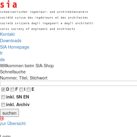
Kontakt
Downloads
SIA Homepage
fr
de
Willkommen beim SIA-Shop
Schnellsuche
Nummer, Titel, Stichwort
D
F
I
E
inkl. SN EN
inkl. Archiv
zur Übersicht
Login