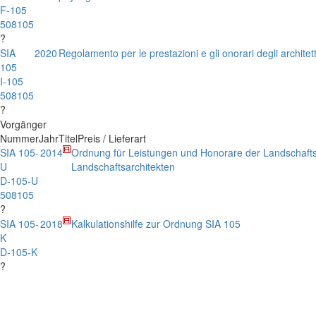
F-105
508105
?
SIA
2020
Regolamento per le prestazioni e gli onorari degli architet
105
I-105
508105
?
Vorgänger
Nummer
Jahr
Titel
Preis / Lieferart
SIA 105-
2014
Ordnung für Leistungen und Honorare der Landschafts
U
Landschaftsarchitekten
D-105-U
508105
?
SIA 105-
2018
Kalkulationshilfe zur Ordnung SIA 105
K
D-105-K
?