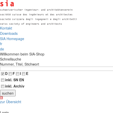
Kontakt
Downloads
SIA Homepage
fr
de
Willkommen beim SIA-Shop
Schnellsuche
Nummer, Titel, Stichwort
D
F
I
E
inkl. SN EN
inkl. Archiv
zur Übersicht
Login