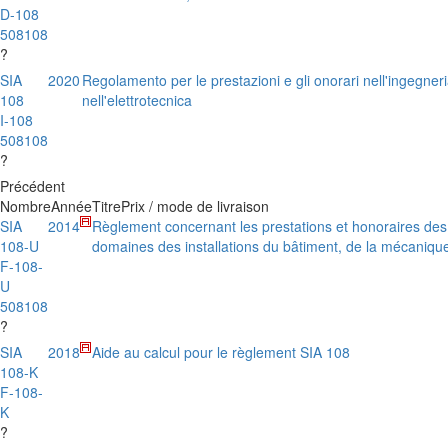
D-108
508108
?
SIA
2020
Regolamento per le prestazioni e gli onorari nell'ingegneria
108
nell'elettrotecnica
I-108
508108
?
Précédent
Nombre
Année
Titre
Prix / mode de livraison
SIA
2014
Règlement concernant les prestations et honoraires des 
108-U
domaines des installations du bâtiment, de la mécanique
F-108-
U
508108
?
SIA
2018
Aide au calcul pour le règlement SIA 108
108-K
F-108-
K
?