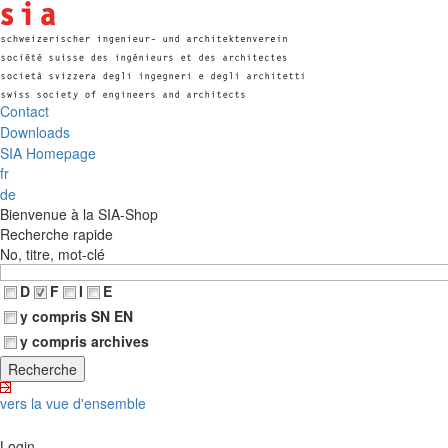
Contact
Downloads
SIA Homepage
fr
de
Bienvenue à la SIA-Shop
Recherche rapide
No, titre, mot-clé
D
F
I
E
y compris SN EN
y compris archives
vers la vue d'ensemble
Login