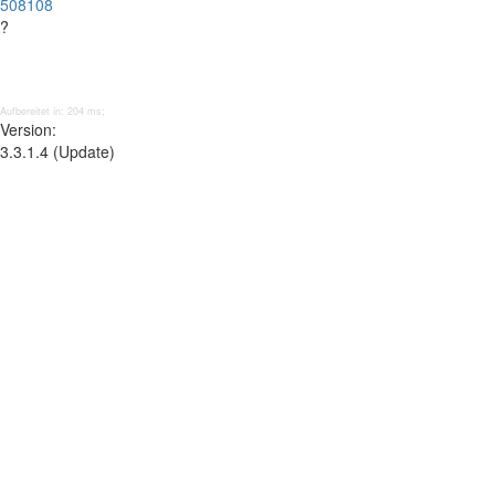
508108
?
Aufbereitet in: 204 ms;
Version:
3.3.1.4 (Update)