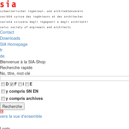
Contact
Downloads
SIA Homepage
fr
de
Bienvenue à la SIA-Shop
Recherche rapide
No, titre, mot-clé
D
F
I
E
y compris SN EN
y compris archives
vers la vue d'ensemble
Login