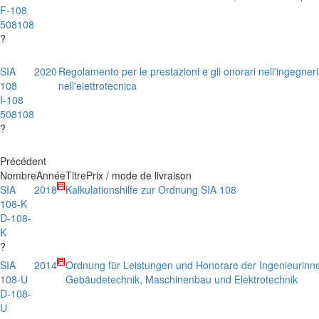
F-108
508108
?
SIA
2020
Regolamento per le prestazioni e gli onorari nell'ingegneria
108
nell'elettrotecnica
I-108
508108
?
Précédent
Nombre
Année
Titre
Prix / mode de livraison
SIA
2018
Kalkulationshilfe zur Ordnung SIA 108
108-K
D-108-
K
?
SIA
2014
Ordnung für Leistungen und Honorare der Ingenieurinn
108-U
Gebäudetechnik, Maschinenbau und Elektrotechnik
D-108-
U