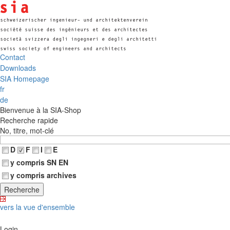
Contact
Downloads
SIA Homepage
fr
de
Bienvenue à la SIA-Shop
Recherche rapide
No, titre, mot-clé
D
F
I
E
y compris SN EN
y compris archives
vers la vue d'ensemble
Login