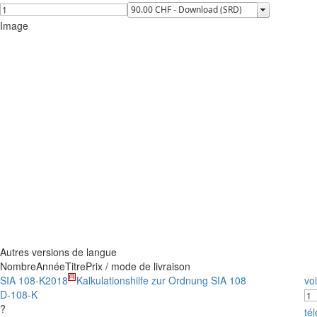
Image
Autres versions de langue
Nombre
Année
Titre
Prix / mode de livraison
SIA 108-K
2018
Kalkulationshilfe zur Ordnung SIA 108
voi
D-108-K
?
té