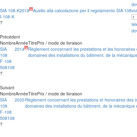
do
SIA 108-K
2018
Ausilio alla calcolazione per il regolamento SIA 108
voi
I-108-K
?
té
do
Précédent
Nombre
Année
Titre
Prix / mode de livraison
SIA
2014
Règlement concernant les prestations et les honoraires 
108
domaines des installations du bâtiment, de la mécanique
F-108
508108
?
Suivant
Nombre
Année
Titre
Prix / mode de livraison
SIA
2020
Règlement concernant les prestations et honoraires des i
108
domaines des installations du bâtiment, de la mécanique e
F-108
508108
?