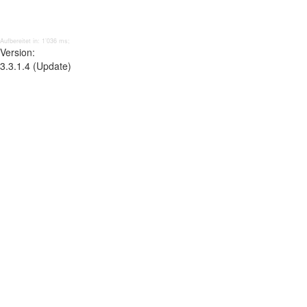
Aufbereitet in: 1’036 ms;
Version:
3.3.1.4 (Update)